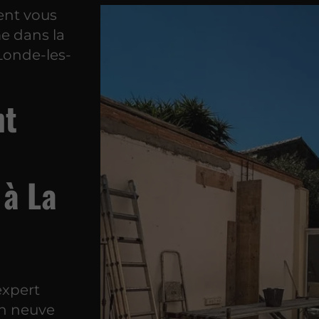
ent vous
e dans la
 Londe-les-
nt
 à La
expert
on neuve