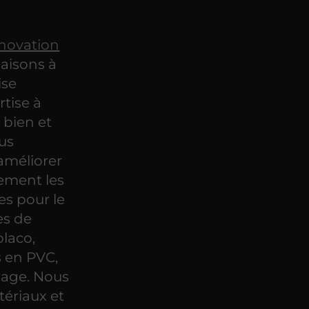
énovation
aisons à
ise
tise à
 bien et
ous
 améliorer
ement les
s pour le
es de
laco,
s en PVC,
lage. Nous
tériaux et