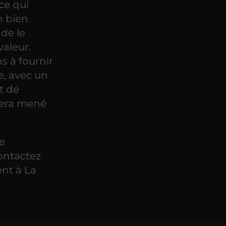
ce qui
n bien
de le
valeur.
 à fournir
e, avec un
t de
sera mené
de
ontactez
ent à La