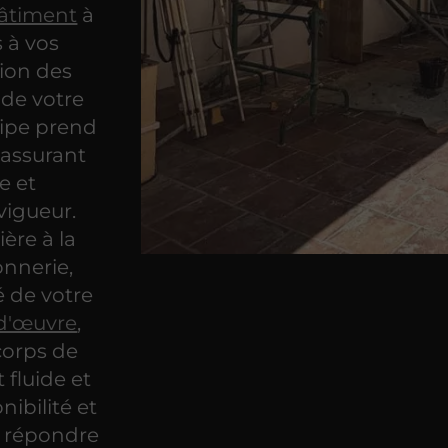
bâtiment
à
 à vos
tion des
 de votre
uipe prend
 assurant
e et
vigueur.
ère à la
onnerie,
é de votre
 d'œuvre
,
corps de
fluide et
ibilité et
e répondre