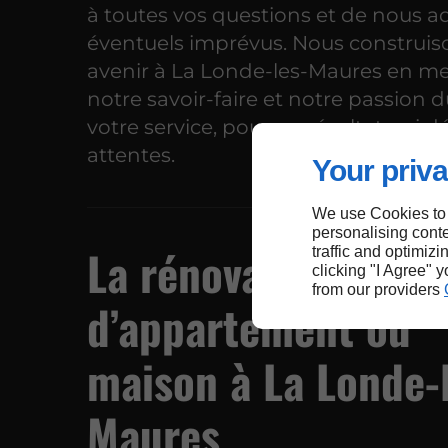
à toutes vos questions et de nous a
éventuels imprévus. Nous construis
avenir à La Londe-les-Maures en m
notre savoir-faire et notre passion 
votre service, pour un résultat qui 
attentes.
Your priva
We use Cookies to
personalising conte
La rénovation sur 
traffic and optimizi
clicking "I Agree" 
from our providers
d’appartement ou
maison à La Londe-
Maures