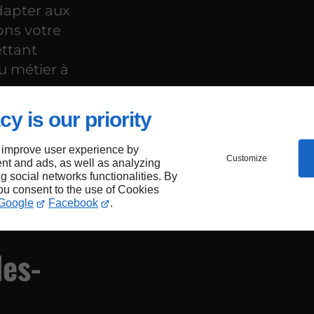
dapter aux
ons votre
ettant
du métier à
dépasse vos
cy is our priority
 improve user experience by
Customize
nt and ads, as well as analyzing
mesure
ng social networks functionalities. By
you consent to the use of Cookies
Google
Facebook
.
les-