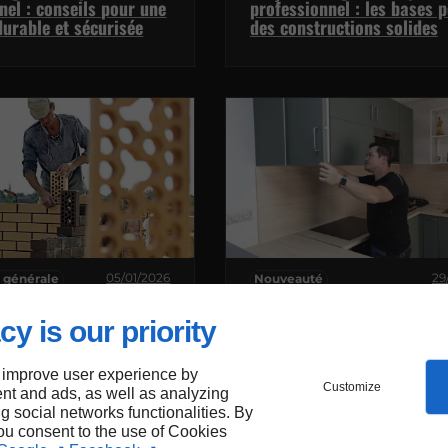
nel : conseils pour une
professionnel : les bases 
durable et sécurisée
des constructions solides
05/01/2026
29
 générale
Nouveauté
hoisir un
Des contenus pensés pour
nnel en maçonnerie
informer, vous inspirer, vo
cy is our priority
our vos projets ?
guider
 improve user experience by
Customize
nt and ads, as well as analyzing
ng social networks functionalities. By
you consent to the use of Cookies