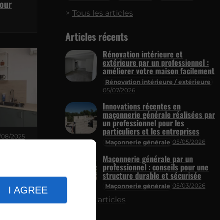
pour
Tous les articles
Articles récents
Rénovation intérieure et
extérieure par un professionnel :
améliorer votre maison facilement
Rénovation intérieure / extérieure
05/07/2026
Innovations récentes en
maçonnerie générale réalisées par
un professionnel pour les
particuliers et les entreprises
/08/2025
05/05/2026
Maçonnerie générale
 vous
us
Maçonnerie générale par un
professionnel : conseils pour une
structure durable et sécurisée
05/03/2026
Maçonnerie générale
I AGREE
Plus d'articles