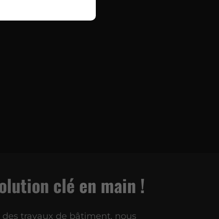
olution clé
en main !
s des travaux de bâtiment, nous