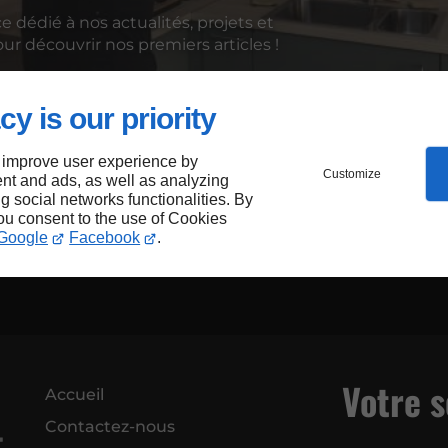
dédié à nos actualités, projets et
r découvrir nos premiers articles !
cy is our priority
 notre site permet à chacun d’accéder plus facilement à
 le rendre plus inclusif, en respectant les meilleures pr
 improve user experience by
Customize
nt and ads, as well as analyzing
ter pleinement.
ng social networks functionalities. By
you consent to the use of Cookies
isé notre site pour réduire notre empreinte numériqu
Google
Facebook
.
allier performance, responsabilité et accessibilité.
Votre s
Accueil
Contactez-nous