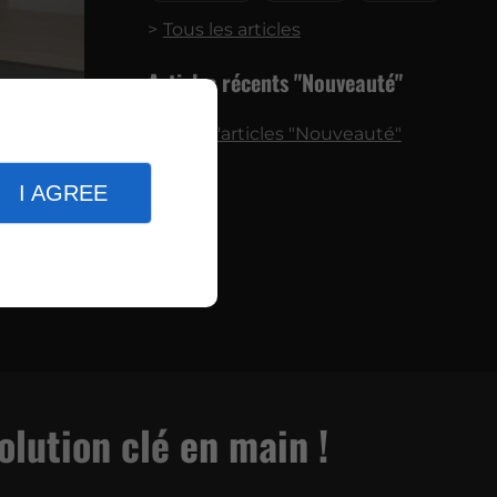
Tous les articles
Articles récents "Nouveauté"
Plus d'articles "Nouveauté"
 nos
atiques
I AGREE
e.
olution clé
en main !