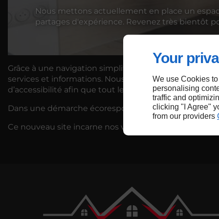
Nous mettons actuellement en place un espace 
partages d'expérience. Revenez très bientôt pou
Your priva
Grâce à une navigation simplifiée et un design épuré,
services et informations. Nous avons également veillé à
We use Cookies to
personalising conte
d’accessibilité afin que tout le monde puisse en profi
traffic and optimizi
clicking "I Agree" 
Dans une démarche écoresponsable, nous avons optim
from our providers
Ce nouveau site incarne nos valeurs et notre volonté d’